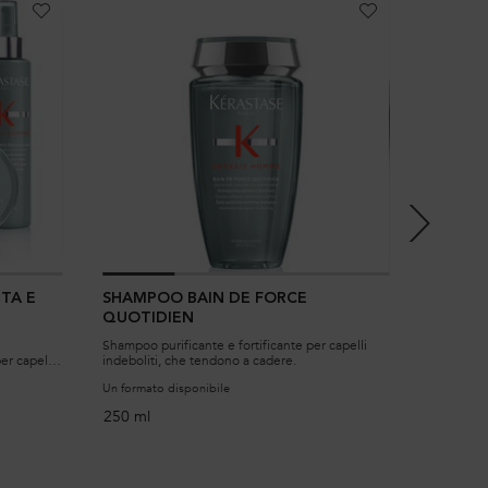
TA E
SHAMPOO BAIN DE FORCE
SHAMP
QUOTIDIEN
ÉPAISI
Shampoo purificante e fortificante per capelli
Shampoo i
er capelli
indeboliti, che tendono a cadere.
tendono ad
iamento
Un formato disponibile
Un formato
250 ml
250 ml