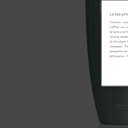
La tua pri
Usiamo i cook
traffico sul 
le funzionali
cookie necess
di chiudere i
necessari. P
presente nel
attraverso i 