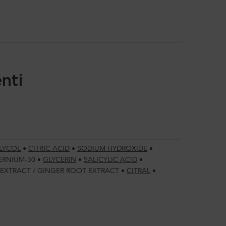
nti
LYCOL
•
CITRIC ACID
•
SODIUM HYDROXIDE
•
ERNIUM-30
•
GLYCERIN
•
SALICYLIC ACID
•
 EXTRACT / GINGER ROOT EXTRACT
•
CITRAL
•