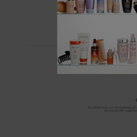
**Test strumentale, dopo l'app
PDP Section Ingredients
la creatina è un complesso di 
struttura del capell