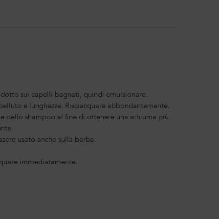
dotto sui capelli bagnati, quindi emulsionare.
pelluto e lunghezze. Risciacquare abbondantemente.
e dello shampoo al fine di ottenere una schiuma più
nte.
sere usato anche sulla barba.
iacquare immediatamente.