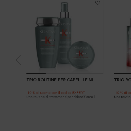
TRIO ROUTINE PER CAPELLI FINI
TRIO R
-10 % di sconto con il codice EXPERT
-10 % di s
Una routine di trattamenti per ridensificare i
Una routine
capelli fini e aumentarne la massa
soggetti a
immediatamente
densità av