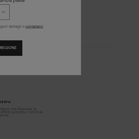
 + Sérum Anti-Chute Fortifiant.
 Cambia paese
iori dettagli o
contattarci
 REGIONE
enzero
olante che favorisce la
effetti protettivi contro le
terne.