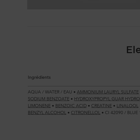
PDP Section Ingredients
El
Ingrédients
AQUA / WATER / EAU
•
AMMONIUM LAURYL SULFATE
SODIUM BENZOATE
•
HYDROXYPROPYL GUAR HYDRO
LIMONENE
•
BENZOIC ACID
•
CREATINE
•
LINALOOL
BENZYL ALCOHOL
•
CITRONELLOL
•
CI 42090 / BLUE