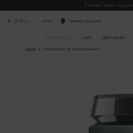
È arrivata l'estate! Una p
€ - IT (IT)
TROVARE UN SALONE
AIUTO
BLOND ABSOLU
LINEE
I BEST-SELLER
Contenuto principale
Home
Shampoo Bain de Masse Épaisissant