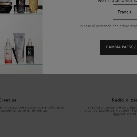
licazione di Bain de Masse Épaississant + Cire d’Épaisseur Texturisante
Non in Stati Uniti?
In caso di domande richiedere magg
.
CAMBIA PAESE /
Ingredienti chiave
Creatina
Radici di z
aminoacidi che ricostruisce e rafforza la
la radice di zenzero è uno stim
o aumentandone la resistenza.
microcircolazione dei nutrienti. Ha 
aggressioni es