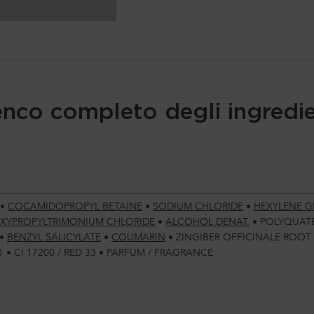
enco completo degli ingredie
•
COCAMIDOPROPYL BETAINE
•
SODIUM CHLORIDE
•
HEXYLENE G
XYPROPYLTRIMONIUM CHLORIDE
•
ALCOHOL DENAT.
•
POLYQUAT
•
BENZYL SALICYLATE
•
COUMARIN
•
ZINGIBER OFFICINALE ROOT
 1
•
CI 17200 / RED 33
•
PARFUM / FRAGRANCE