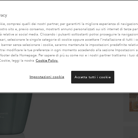
Quanti
vacy
−
ie, compresi quelli dei nostri partner, per garantirti la migliore esperienza di navigazione
nostro sito e, previo consenso, mostrarti annunci personalizzati sui siti internet di terze part
tà relative ai social media. Cliccando i pulsanti sottostanti potrai proseguire la navigazion
ari, selezionare le singole categorie di cookie oppure accettare l’installazione di tutti i c
l banner senza selezionare i cookie, saranno mantenute le impostazioni predefinite relative
otrai modificare le tue preferenze in ogni momento accedendo alla sezione Impostazioni s
 footer della Homepage. Per sapere di più su come noi e i nostri partner trattiamo i tuoi d
Cookie, leggi la nostra
Cookie Policy.
Impostazioni cookie
Accetta tutti i cookie