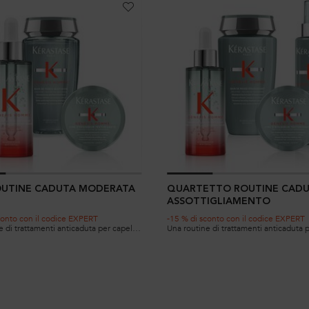
OUTINE CADUTA MODERATA
QUARTETTO ROUTINE CADU
ASSOTTIGLIAMENTO
conto con il codice EXPERT
-15 % di sconto con il codice EXPERT
 di trattamenti anticaduta per capelli
Una routine di trattamenti anticaduta p
 una caduta moderata senza perdita di
soggetti a una caduta e a un assottigl
anzata
avanzati