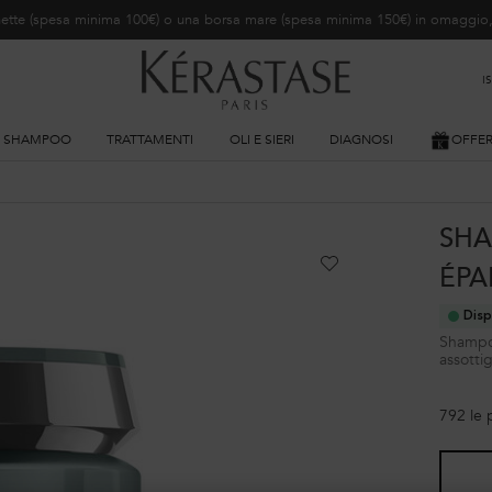
ochette (spesa minima 100€) o una borsa mare (spesa minima 150€) in omaggi
I
SHAMPOO
TRATTAMENTI
OLI E SIERI
DIAGNOSI
OFFE
SHA
ÉPA
Disp
Shampoo
assottigl
792 le 
One size only