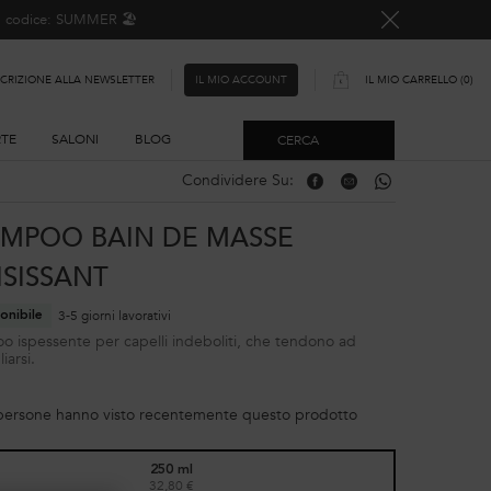
o, codice: SUMMER 🏖️
SCRIZIONE ALLA NEWSLETTER
IL MIO CARRELLO
0
IL MIO ACCOUNT
0 PRODOTTO
RTE
SALONI
BLOG
CERCA
Condividere Su:
Condividere Su: Facebook
Condividere Su: Email
Condividere Su: W
MPOO BAIN DE MASSE
ISISSANT
3-5 giorni lavorativi
onibile
 ispessente per capelli indeboliti, che tendono ad
iarsi.
persone hanno visto recentemente questo prodotto
250 ml
32,80 €