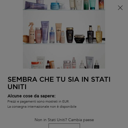
È arrivata l'estate! Una pochette (spesa minima 100€) o
una borsa mare (spesa minima 150€) in omaggio,
codice: SUMMER 🏖️
0
IL
0 PR
TROVARE
MIO
UN
Contenuto principale
CARR
BLOND ABSOLU
LINEE
I BEST-SELLER
SHAMPOO
SALONE
TORNA ALLA SCOPRIRE
SEMBRA CHE TU SIA IN STATI
UNITI
Alcune cose da sapere:
Prezzi e pagamenti sono mostrati in EUR.
La consegna internazionale non è disponibile
Non in Stati Uniti? Cambia paese