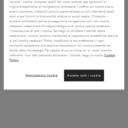
Usiamo i cookie, compresi quelli dei nostri partner, per garantirti la
migliore esperienza di navigazione, analizzare il traffico sul nostro sito e,
✔ Riancora la fibra alla radice e ne aumenta la resistenza
previo consenso, mostrarti annunci personalizzati sui siti internet di terze
alla caduta.***
parti e per fornirti le funzionalità relative ai social media. Cliccando i
pulsanti sottostanti potrai proseguire la navigazione con i soli cookie
✔ -84% di caduta dei capelli dovuta alla rottura.****
necessari, selezionare le singole categorie di cookie oppure accettare
l’installazione di tutti i cookie. Se scegli di chiudere il banner senza
selezionare i cookie, saranno mantenute le impostazioni predefinite relative
*Studio strumentale clinico.
ai soli cookie necessari. Potrai modificare le tue preferenze in ogni
**Studio clinico, 99 persone, dopo 6 settimane.
momento accedendo alla sezione Impostazioni sui cookie presente nel
***Dopo l'uso del rituale Genesis = Bain Nutri-Fortifiant + Masque
footer della Homepage. Per sapere di più su come noi e i nostri partner
trattiamo i tuoi dati personali attraverso i Cookie, leggi la nostra
Cookie
Reconstituant + Sérum anti-chute.
Policy.
****test strumentale dopo 1 applicazione di Bain Nutri-Fortifiant +
Masque + Sérum
Impostazioni cookie
Accetta tutti i cookie
SUBLIMAZIONE DI