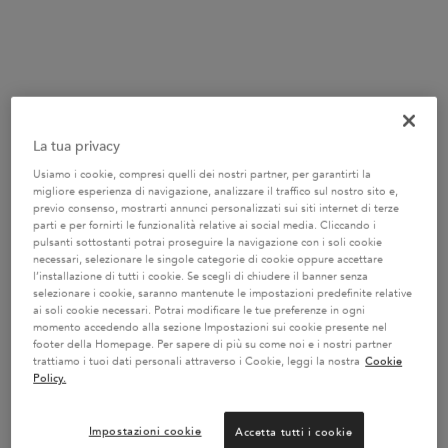
One size only
200 ml
43,70 €
Selected
Questa variazione del prodotto è esau
, 1 of 1
(21,85 €/100 ml.)
La tua privacy
-20%* SU OLII E SERI
Usiamo i cookie, compresi quelli dei nostri partner, per garantirti la
migliore esperienza di navigazione, analizzare il traffico sul nostro sito e,
Risveglia la magia dei tuoi capelli con i nostri
previo consenso, mostrarti annunci personalizzati sui siti internet di terze
trattamenti d'eccellenza. CODICE : SERUM -
VAI AL
parti e per fornirti le funzionalità relative ai social media. Cliccando i
SITO
pulsanti sottostanti potrai proseguire la navigazione con i soli cookie
necessari, selezionare le singole categorie di cookie oppure accettare
l’installazione di tutti i cookie. Se scegli di chiudere il banner senza
selezionare i cookie, saranno mantenute le impostazioni predefinite relative
ai soli cookie necessari. Potrai modificare le tue preferenze in ogni
UN REGALO A PARTIRE DA 100€
momento accedendo alla sezione Impostazioni sui cookie presente nel
Una pochette con una spesa minima di 100 € o una
footer della Homepage. Per sapere di più su come noi e i nostri partner
borsa mare con una spesa minima di 150 €
Codice:
trattiamo i tuoi dati personali attraverso i Cookie, leggi la nostra
Cookie
SUMMER -
VAI AL SITO
Policy.
Impostazioni cookie
Accetta tutti i cookie