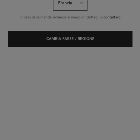
In caso di domande richiedere maggiori dettagli o
contattarci
.
CAMBIA PAESE / REGIONE