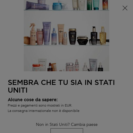
È arrivata l'estate! Una pochette (spesa minima 100€) o
una borsa mare (spesa minima 150€) in omaggio,
codice: SUMMER 🏖️
0
IL
0 PR
TROVARE
MIO
UN
Contenuto principale
CARR
TORNA ALLA HOME
SALONE
BALSAMO FONDANT FLUIDÉALISTE
Esaurito
Il balsamo lisciante fornisce fluidità, movimento e lucentezza ai
capelli crespi.
SEMBRA CHE TU SIA IN STATI
UNITI
520 le persone hanno visto recentemente questo prodotto
Alcune cose da sapere:
Prezzi e pagamenti sono mostrati in EUR.
La consegna internazionale non è disponibile
Non in Stati Uniti? Cambia paese