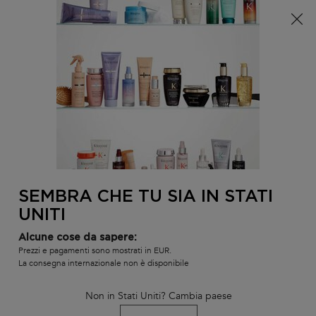
È arrivata l'estate! Una pochette (spesa minima 100€) o
una borsa mare (spesa minima 150€) in omaggio,
codice: SUMMER 🏖️
0
IL
0 PR
TROVARE
MIO
UN
Contenuto principale
CARR
INDIETRO
ROUTINE PER CAPELLI COLORATI
SALONE
Ordina per
(3 prodotti)
RESTRINGI
FILTRI
ÉCONOMISEZ
10%
SEMBRA CHE TU SIA IN STATI
UNITI
Alcune cose da sapere:
Prezzi e pagamenti sono mostrati in EUR.
La consegna internazionale non è disponibile
Non in Stati Uniti? Cambia paese
TRIO CHROMA ABSOLU
TRIO CHROMA ABSOLU