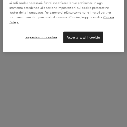
ai soli cookie necessari. Potrai modificare le tue preferenze in ogni
CASTANO
-10 % di sconto con il codice
momento accedendo alla sezione Impostazioni sui cookie presente nel
EXPERT
footer della Homepage. Per sapere di più su come noi e i nostri partner
Routine di cura neutralizzante e
trattiamo i tuoi dati personali attraverso i Cookie, leggi la nostra
Cookie
riparatrice per capelli di colore
castano
Policy.
Impostazioni cookie
Accetta tutti i cookie
AGGIUNGI AL CARRELLO
128,40 €
TRIO CHROMA ABSOLU CAPELLI DI COLORE CASTANO
POTREBBE INTERESSARTI...
BEST-
BEST-
BEST-
SELLER
SELLER
SELLER
SERUM